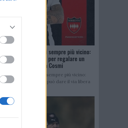
Salernitana, D’Ursi sempre più vicino:
Faggiano accelera per regalare un
altro attaccante a Cosmi
Salernitana, D’Ursi sempre più vicino:
Starita al Sorrento può dare il via libera
all’operazione