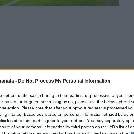
ranata -
Do Not Process My Personal Information
to opt-out of the sale, sharing to third parties, or processing of your per
dalla maggior parte dei tifosi, domani
formation for targeted advertising by us, please use the below opt-out s
ella 26' giornata di campionato contro il
r selection. Please note that after your opt-out request is processed y
eing interest-based ads based on personal information utilized by us or
i spalti, il minimo stagionale.
disclosed to third parties prior to your opt-out. You may separately opt-
losure of your personal information by third parties on the IAB’s list of
accati di cui 26 ospiti provenienti dalla
. This information may also be disclosed by us to third parties on the
IA