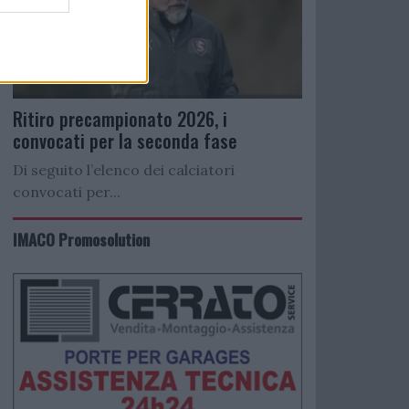
Ritiro precampionato 2026, i
convocati per la seconda fase
Di seguito l’elenco dei calciatori
convocati per...
IMACO Promosolution