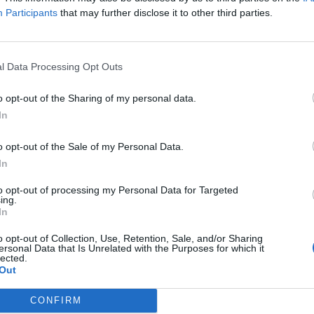
bbonati, per un massimo di 6500 circa
Participants
that may further disclose it to other third parties.
ti gli abbonati si presenteranno
o da rivedere al ribasso.
l Data Processing Opt Outs
o opt-out of the Sharing of my personal data.
In
o opt-out of the Sale of my Personal Data.
In
to opt-out of processing my Personal Data for Targeted
ing.
In
o opt-out of Collection, Use, Retention, Sale, and/or Sharing
ersonal Data that Is Unrelated with the Purposes for which it
lected.
Out
CONFIRM