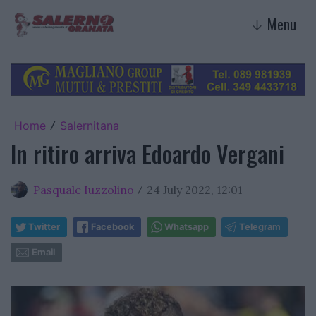
Menu
↓
Home
Salernitana
/
In ritiro arriva Edoardo Vergani
Pasquale Iuzzolino
24 July 2022, 12:01
/
Twitter
Facebook
Whatsapp
Telegram
Email