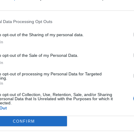
oprattutto, non aiuta i granata a uscire dal
l Data Processing Opt Outs
l campionato, la Salernitana avrebbe
Lo dicono i numeri, lo dicono i risultati
o opt-out of the Sharing of my personal data.
concorrenti hanno accelerato. La situazione
In
a diventa un miraggio.
o opt-out of the Sale of my Personal Data.
In
ella prova:
to opt-out of processing my Personal Data for Targeted
ri è in zona playoff e non era il caso di
ing.
In
nte era non ripetere la prestazione di
o opt-out of Collection, Use, Retention, Sale, and/or Sharing
 “Dobbiamo ragionare una gara alla volta, il
ersonal Data that Is Unrelated with the Purposes for which it
lected.
ntro il Modena”.
Out
CONFIRM
ome un’ulteriore giustificazione. Oggi