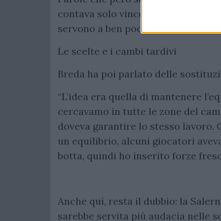
contava solo vincere, perché i pareg
servono a ben poco.
Le scelte e i cambi tardivi
Breda ha poi parlato delle sostituzi
“L’idea era quella di mantenere l’eq
cercavamo in tutte le zone del camp
doveva garantire lo stesso lavoro.
un equilibrio, alcuni giocatori ave
botta, quindi ho inserito forze fre
Anche qui, resta il dubbio: la Saler
sarebbe servita più audacia nelle s