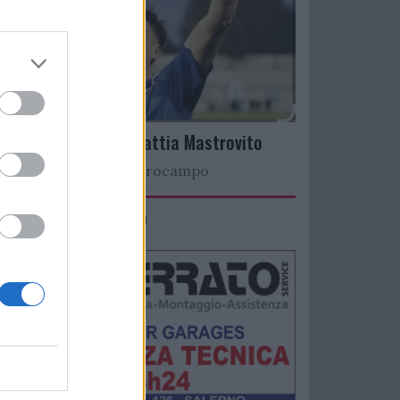
Arriva il talento Mattia Mastrovito
Nuovo colpo a centrocampo
IMACO Promosolution