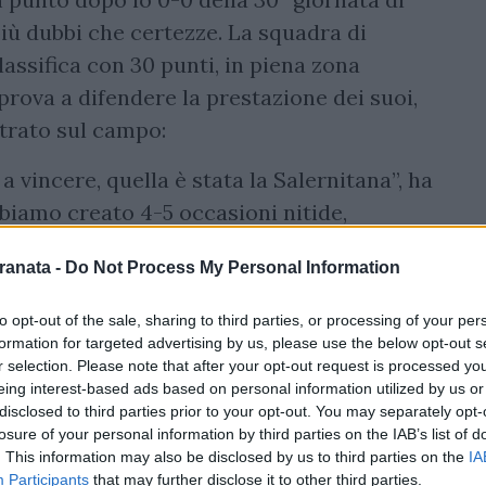
più dubbi che certezze. La squadra di
assifica con 30 punti, in piena zona
prova a difendere la prestazione dei suoi,
trato sul campo:
 vincere, quella è stata la Salernitana”, ha
biamo creato 4-5 occasioni nitide,
amo fare conoscendo le caratteristiche del
ranata -
Do Not Process My Personal Information
to opt-out of the sale, sharing to third parties, or processing of your per
formation for targeted advertising by us, please use the below opt-out s
r selection. Please note that after your opt-out request is processed y
eing interest-based ads based on personal information utilized by us or
disclosed to third parties prior to your opt-out. You may separately opt-
sità di dare continuità ai risultati, dopo il
losure of your personal information by third parties on the IAB’s list of
 dei fatti è che il pari ottenuto al San
. This information may also be disclosed by us to third parties on the
IA
Participants
that may further disclose it to other third parties.