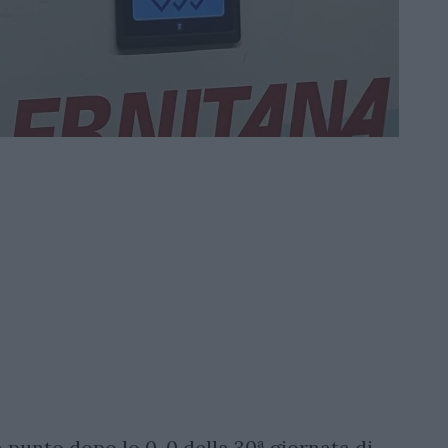
 punto dopo lo 0-0 della 30ª giornata di