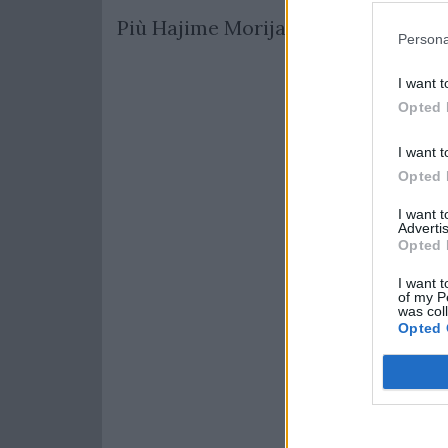
Più Hajime Morijasu.
Persona
I want t
Opted 
I want t
Opted 
I want 
Advertis
Opted 
I want t
of my P
was col
Opted 