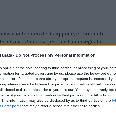
issario tecnico del Giappone, e tranquilli
lernitana. Una cosa però ce l'ha insegnata,
o: il rispetto e la lealtà. Valori che al
ranata -
Do Not Process My Personal Information
 in questo sport, valori che appartengono
ali si contano sulle dita di una mano.
to opt-out of the sale, sharing to third parties, or processing of your per
nfitta della nazionale nipponica ai rigori
formation for targeted advertising by us, please use the below opt-out s
r selection. Please note that after your opt-out request is processed y
i ai propri tifosi, come se volesse chiedere
eing interest-based ads based on personal information utilized by us or
piamo però che in quell'inchino c'è tanto
disclosed to third parties prior to your opt-out. You may separately opt-
passione e dedizione nei confronti di un
losure of your personal information by third parties on the IAB’s list of
. This information may also be disclosed by us to third parties on the
IA
on per cui da oggi il Giappone avrà
Participants
that may further disclose it to other third parties.
 più.