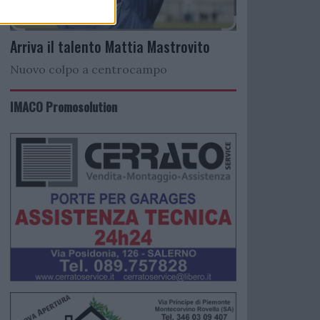
Arriva il talento Mattia Mastrovito
Nuovo colpo a centrocampo
IMACO Promosolution