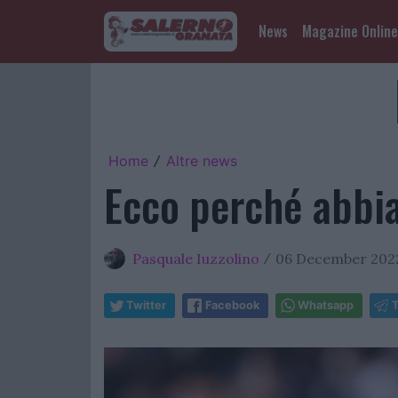
News
Magazine Online
Home
Altre news
/
Ecco perché abbi
Pasquale Iuzzolino
06 December 2022
/
Twitter
Facebook
Whatsapp