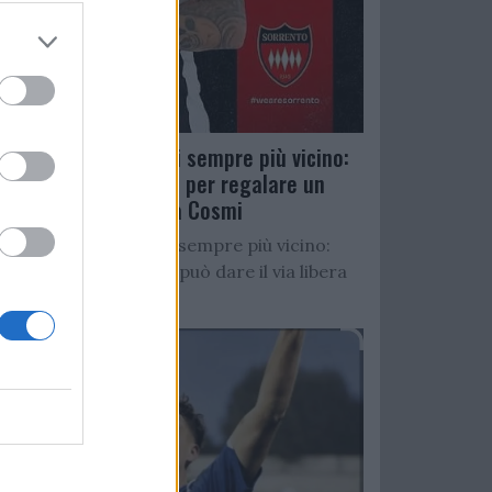
Salernitana, D’Ursi sempre più vicino:
Faggiano accelera per regalare un
altro attaccante a Cosmi
Salernitana, D’Ursi sempre più vicino:
Starita al Sorrento può dare il via libera
all’operazione