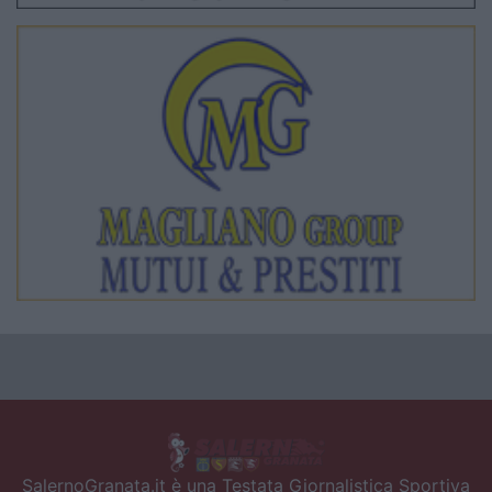
SalernoGranata.it è una Testata Giornalistica Sportiva