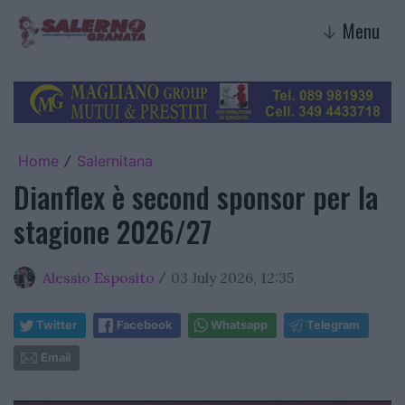
Menu
↓
Home
Salernitana
/
Dianflex è second sponsor per la
stagione 2026/27
Alessio Esposito
03 July 2026, 12:35
/
Twitter
Facebook
Whatsapp
Telegram
Email