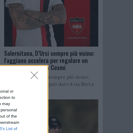
Salernitana, D’Ursi sempre più vicino:
Faggiano accelera per regalare un
altro attaccante a Cosmi
Salernitana, D’Ursi sempre più vicino:
Starita al Sorrento può dare il via libera
all’operazione
sonal or
ection to
ou may
 personal
out of the
 downstream
B’s List of