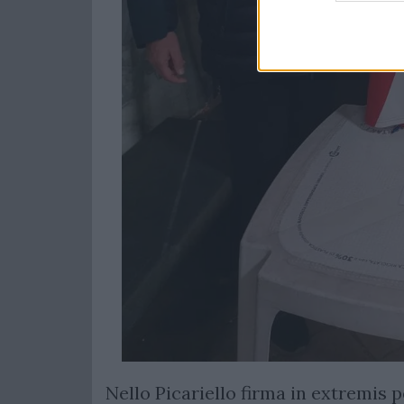
Nello Picariello firma in extremis 