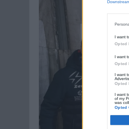
Downstream 
Persona
I want t
Opted 
I want t
Opted 
I want 
Advertis
Opted 
I want t
of my P
was col
Opted 