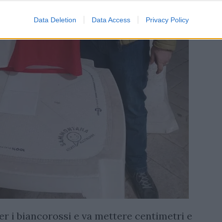
Data Deletion
Data Access
Privacy Policy
per i biancorossi e va mettere centimetri e