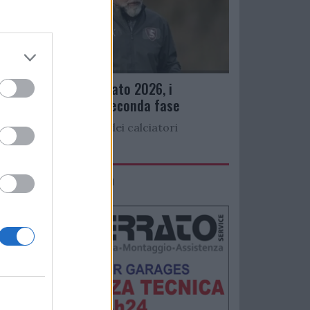
Ritiro precampionato 2026, i
convocati per la seconda fase
Di seguito l’elenco dei calciatori
convocati per...
IMACO Promosolution