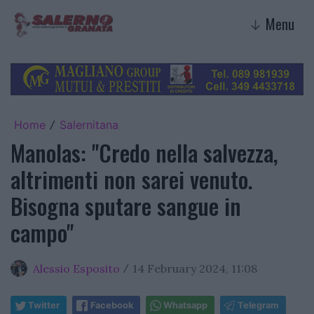
Menu
↓
Home
Salernitana
/
Manolas: "Credo nella salvezza,
altrimenti non sarei venuto.
Bisogna sputare sangue in
campo"
Alessio Esposito
14 February 2024, 11:08
/
Twitter
Facebook
Whatsapp
Telegram