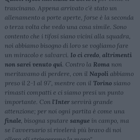
trascinano. Appena arrivato c'è stato un
allenamento a porte aperte, forse è la seconda
o terza volta che vedo una cosa simile. Sono
contento che i tifosi siano vicini alla squadra,
noi abbiamo bisogno di loro se vogliamo fare
un miracolo e salvarci.
Io
ci
credo
,
altrimenti
non
sarei
venuto
qui
. Contro la
Roma
non
meritavamo di perdere, con il
Napoli
abbiamo
preso il 2-1 al 97', mentre con il
Torino
siamo
rimasti compatti e ci siamo presi un punto
importante.
Con
l'Inter
servirà grande
attenzione; per noi ogni partita è come una
finale
, bisogna sputare
sangue
in campo, ma
se l'avversario si rivelerà più bravo di noi
allora gli stringeremo la mano" .