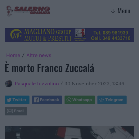
Menu
↓
Home
Altre news
/
È morto Franco Zuccalá
Pasquale Iuzzolino
30 November 2023, 13:46
/
Twitter
Facebook
Whatsapp
Telegram
Email