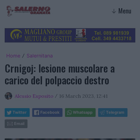
Menu
↓
Home
Salernitana
/
Crnigoj: lesione muscolare a
carico del polpaccio destro
Alessio Esposito
16 March 2023, 12:41
/
Twitter
Facebook
Whatsapp
Telegram
Email