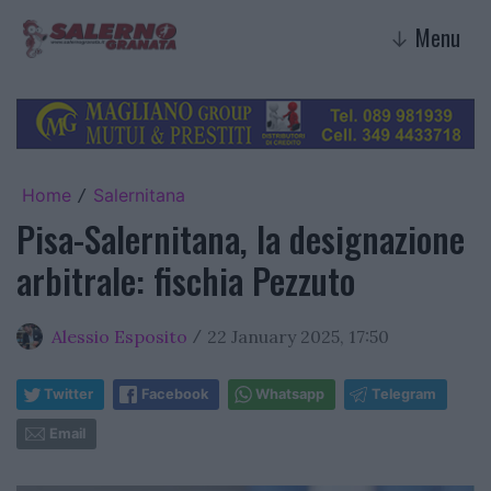
Menu
↓
Home
Salernitana
/
Pisa-Salernitana, la designazione
arbitrale: fischia Pezzuto
Alessio Esposito
22 January 2025, 17:50
/
Twitter
Facebook
Whatsapp
Telegram
Email