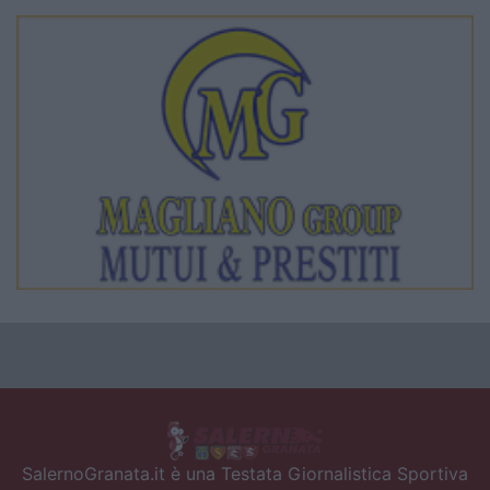
SalernoGranata.it è una Testata Giornalistica Sportiva