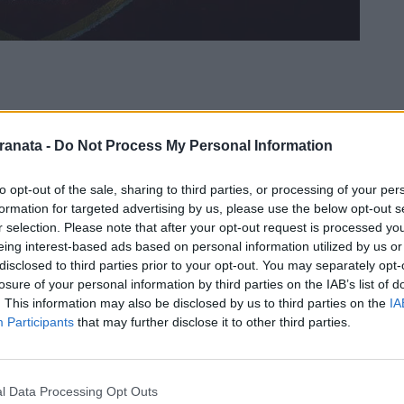
ranata -
Do Not Process My Personal Information
to opt-out of the sale, sharing to third parties, or processing of your per
formation for targeted advertising by us, please use the below opt-out s
r selection. Please note that after your opt-out request is processed y
eing interest-based ads based on personal information utilized by us or
disclosed to third parties prior to your opt-out. You may separately opt-
losure of your personal information by third parties on the IAB’s list of
. This information may also be disclosed by us to third parties on the
IA
nata internazionale sui diritti delle
Participants
that may further disclose it to other third parties.
one della gara di campionato di domenica
apani scenderanno in campo nell'intervallo
l Data Processing Opt Outs