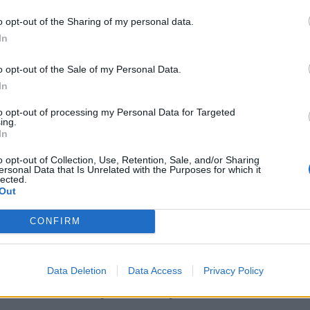
o opt-out of the Sharing of my personal data.
In
le dei Diritti delle Persone con Disabilità.
o opt-out of the Sale of my Personal Data.
ative condiviso dalla Lega Pro con le società
In
e in occasione del prossimo turno di
to opt-out of processing my Personal Data for Targeted
 Salernitana 1919 ha deciso di coinvolgere
ing.
In
a For Special, squadra di calcio allestita
o opt-out of Collection, Use, Retention, Sale, and/or Sharing
 con la cooperativa Il Villaggio di Esteban
ersonal Data that Is Unrelated with the Purposes for which it
lected.
ato dalla Divisione Calcio Paralimpico
Out
io, domenica i ragazzi verranno ospitati dal
CONFIRM
nitana-Trapani insieme ai loro allenatori ed
 inoltre, scenderanno sul terreno di gioco
tto la Curva Sud Siberiano accompagnati da
Data Deletion
Data Access
Privacy Policy
e sicuramente il pubblico saprà dare.”