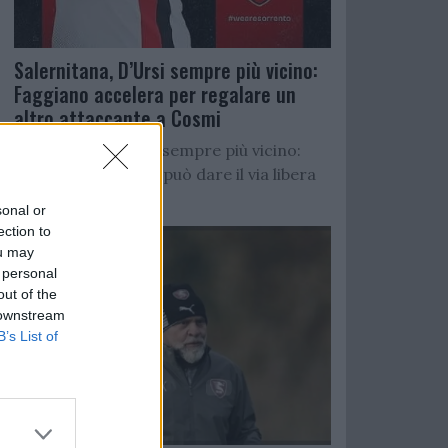
Salernitana, D’Ursi sempre più vicino:
Faggiano accelera per regalare un
altro attaccante a Cosmi
Salernitana, D’Ursi sempre più vicino:
Starita al Sorrento può dare il via libera
all’operazione
sonal or
ection to
ou may
 personal
out of the
 downstream
B’s List of