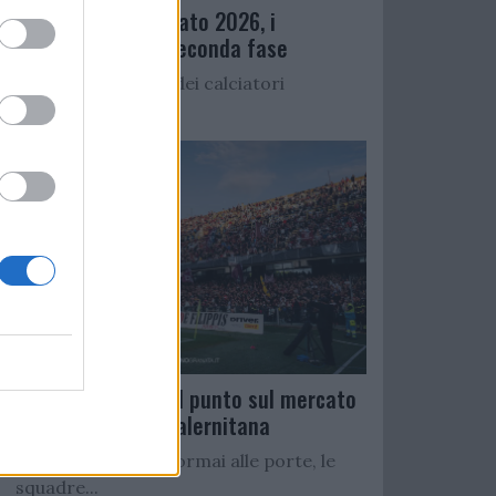
Ritiro precampionato 2026, i
convocati per la seconda fase
Di seguito l’elenco dei calciatori
convocati per...
Serie C Girone C: il punto sul mercato
delle rivali della Salernitana
Con il campionato ormai alle porte, le
squadre...