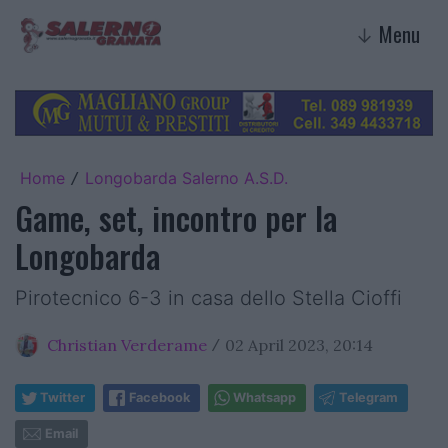
Menu
↓
Home
Longobarda Salerno A.S.D.
/
Game, set, incontro per la
Longobarda
Pirotecnico 6-3 in casa dello Stella Cioffi
Christian Verderame
02 April 2023, 20:14
/
Twitter
Facebook
Whatsapp
Telegram
Email