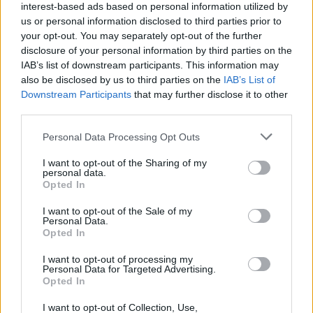
interest-based ads based on personal information utilized by
sinistra di Bradaric può finalmente
us or personal information disclosed to third parties prior to
your opt-out. You may separately opt-out of the further
consacrare Mazzocchi come stantuffo
disclosure of your personal information by third parties on the
instancabile sull'out destro e fornendo cosi
IAB’s list of downstream participants. This information may
also be disclosed by us to third parties on the
IAB’s List of
manovre in ampiezza sempre più articolate
Downstream Participants
that may further disclose it to other
ed efficaci.
third parties.
Personal Data Processing Opt Outs
I want to opt-out of the Sharing of my
personal data.
Opted In
I want to opt-out of the Sale of my
Personal Data.
Opted In
I want to opt-out of processing my
Personal Data for Targeted Advertising.
Opted In
I want to opt-out of Collection, Use,