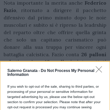
Nota importante la merita anche
Federico
Fazio
, ritornato a dirigere il pacchetto
difensivo dal primo minuto dopo le noie
muscolari e subito si è ripreso la leadrship
del reparto oltre che offrire quella grinta
che solo un capitano carismatico può
donare alla sua truppa per vincere ogni
battaglia calcistica. Fazio conta
26 palloni
rubati
e ben
19 palloni intercettati
(piazzandosi al 4° posto in classifica).
Salerno Granata -
Do Not Process My Personal
Information
L'idea che perturba i pensieri di Davide
If you wish to opt-out of the sale, sharing to third parties, or
Nicola è modellare una Salernitana più
processing of your personal or sensitive information for
imprevedibile con i ritorni di Bohinen e la
targeted advertising by us, please use the below opt-out
riconferma delle certezze come Fazio,
section to confirm your selection. Please note that after your
opt-out request is processed you may continue seeing
Candreva e Lassana, mentre l'innesto a