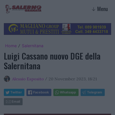
Menu
↓
Home
Salernitana
/
Luigi Cassano nuovo DGE della
Salernitana
Alessio Esposito
20 November 2023, 18:21
/
Twitter
Facebook
Whatsapp
Telegram
Email