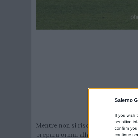
Salerno G
If you wish 
sensitive in
Mentre non si risolve il nodo societ
confirm you
prepara ormai alla prossima giorna
continue se