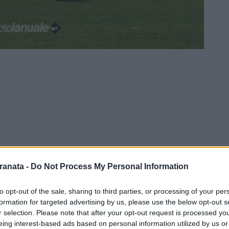
ranata -
Do Not Process My Personal Information
to opt-out of the sale, sharing to third parties, or processing of your per
formation for targeted advertising by us, please use the below opt-out s
à, la Salernitana torna in campo e si
r selection. Please note that after your opt-out request is processed y
ta di campionato, quella che la vedrà in
eing interest-based ads based on personal information utilized by us or