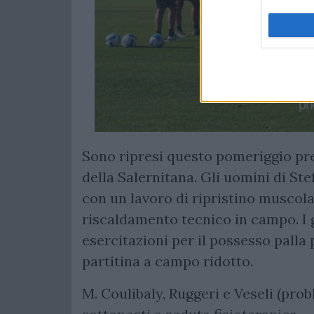
Sono ripresi questo pomeriggio pres
della Salernitana. Gli uomini di S
con un lavoro di ripristino muscola
riscaldamento tecnico in campo. I 
esercitazioni per il possesso palla
partitina a campo ridotto.
M. Coulibaly, Ruggeri e Veseli (pr