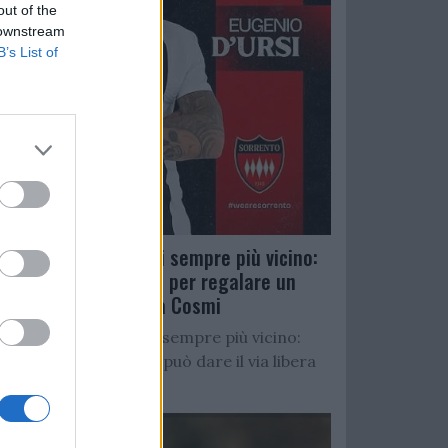
out of the
 downstream
B’s List of
Salernitana, D’Ursi sempre più vicino:
Faggiano accelera per regalare un
altro attaccante a Cosmi
Salernitana, D’Ursi sempre più vicino:
Starita al Sorrento può dare il via libera
all’operazione