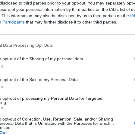
disclosed to third parties prior to your opt-out. You may separately opt-
o, contro la Sampdoria. Ancora lavoro a
losure of your personal information by third parties on the IAB’s list of
geri, mentre differenziato anche per
. This information may also be disclosed by us to third parties on the
IA
Participants
that may further disclose it to other third parties.
oblema muscolare con la nazionale
rt del club granata sull'allenamento
l Data Processing Opt Outs
o opt-out of the Sharing of my personal data.
In
o opt-out of the Sale of my Personal Data.
In
to opt-out of processing my Personal Data for Targeted
ing.
In
o opt-out of Collection, Use, Retention, Sale, and/or Sharing
ersonal Data that Is Unrelated with the Purposes for which it
lected.
Out