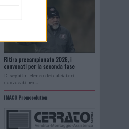
Ritiro precampionato 2026, i
convocati per la seconda fase
Di seguito l’elenco dei calciatori
convocati per...
IMACO Promosolution