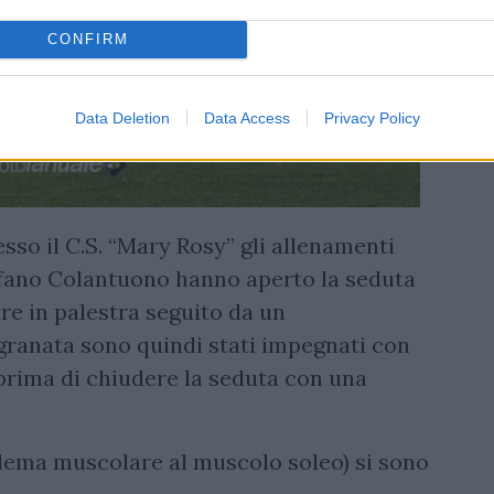
CONFIRM
Data Deletion
Data Access
Privacy Policy
so il C.S. “Mary Rosy” gli allenamenti
tefano Colantuono hanno aperto la seduta
re in palestra seguito da un
granata sono quindi stati impegnati con
 prima di chiudere la seduta con una
oblema muscolare al muscolo soleo) si sono