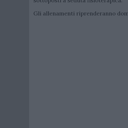
sottoposti a seduta fisioterapica.
Gli allenamenti riprenderanno doma