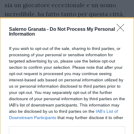
sia un giocatore eccezionale e un uomo
incredibile, ha fatto tanto per questa città,
quindi mi auguro che possa restare. Il
Salerno Granata -
Do Not Process My Personal
tempo sarà galantuomo, noi siamo convinti
Information
di fare bene e ce la stiamo mettendo tutta.
Siamo impegnati 24 ore al giorno per
If you wish to opt-out of the sale, sharing to third parties, or
processing of your personal or sensitive information for
cercare di costruire una squadra di
targeted advertising by us, please use the below opt-out
grande qualità
. Il
Vestuti
è uno stadio che
section to confirm your selection. Please note that after your
opt-out request is processed you may continue seeing
ha fatto la storia, che è proprio nel cuore
interest-based ads based on personal information utilized by
della città; il nostro primo obiettivo è quello
us or personal information disclosed to third parties prior to
your opt-out. You may separately opt-out of the further
di pensare all'Arechi, però strizziamo
disclosure of your personal information by third parties on the
l'occhio anche al Vestuti perchè nel
IAB’s list of downstream participants. This information may
progetto c'è l'intenzione di fare un bel pò di
also be disclosed by us to third parties on the
IAB’s List of
Downstream Participants
that may further disclose it to other
campi da calcio, di rendere
Salerno la città
third parties.
del calcio
in generale"