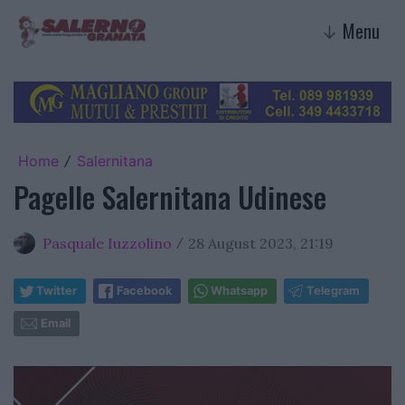
Menu
↓
Home
Salernitana
/
Pagelle Salernitana Udinese
Pasquale Iuzzolino
28 August 2023, 21:19
/
Twitter
Facebook
Whatsapp
Telegram
Email