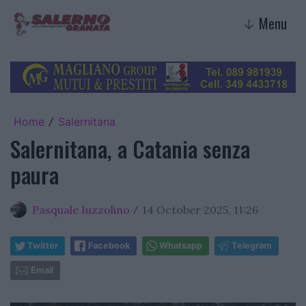
Menu
↓
Home
Salernitana
/
Salernitana, a Catania senza
paura
Pasquale Iuzzolino
14 October 2025, 11:26
/
Twitter
Facebook
Whatsapp
Telegram
Email