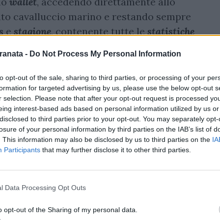
rio
wallet
, accedendo direttamente allo
fato cavalluccio marino e restando sempre
s
e
stagione
, contenente tutte le
statistiche
ta per partita, le classifiche, i risultati, il
ranata -
Do Not Process My Personal Information
n diretta e con notifiche personalizzate.
to opt-out of the sale, sharing to third parties, or processing of your per
la? C’è la sezione
gaming
! Partecipa ai
formation for targeted advertising by us, please use the below opt-out s
assegnando il tuo voto ai calciatori dopo le
r selection. Please note that after your opt-out request is processed y
eing interest-based ads based on personal information utilized by us or
o del giudizio degli appassionati granata al
disclosed to third parties prior to your opt-out. You may separately opt-
n è tutto. Nella sezione
MVP
potrai
losure of your personal information by third parties on the IAB’s list of
. This information may also be disclosed by us to third parties on the
IA
giocatore del mese, mentre lo spazio
quiz
Participants
that may further disclose it to other third parties.
a la tua conoscenza del mondo granata di
l Data Processing Opt Outs
zzarla, perché presto le sorprese
n riesci ancora a trovare
USSalernitana
o opt-out of the Sharing of my personal data.