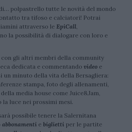
di… polpastrello tutte le novità del mondo
tatto tra tifoso e calciatori! Potrai
niamini attraverso le
EpiCall
,
o la possibilità di dialogare con loro e
ni con gli altri membri della community
checa dedicata e commentando
video
e
i un minuto della vita della Bersagliera:
onferenze stampa, foto degli allenamenti,
ni della media house come Juice&Jam,
 la luce nei prossimi mesi.
arà possibile tenere la Salernitana
o
abbonamenti
e
biglietti
per le partite