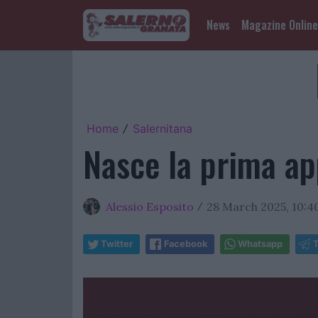
News
Magazine Online
Home
Salernitana
/
Nasce la prima app
Alessio Esposito
28 March 2025, 10:4
/
Twitter
Facebook
Whatsapp