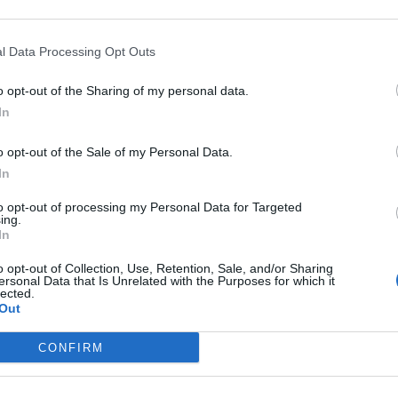
iniziare nel migliore dei modi la
gnerà per quattro settimane i
l Data Processing Opt Outs
o opt-out of the Sharing of my personal data.
comincerà con tutta probabilità il
In
 cui inizio è programmato per gli inizi di
o opt-out of the Sale of my Personal Data.
In
 alcune trattative ormai in porto ed altre
to opt-out of processing my Personal Data for Targeted
ing.
ivamente.
In
tori ed aspetta con impazienza questa
o opt-out of Collection, Use, Retention, Sale, and/or Sharing
ersonal Data that Is Unrelated with the Purposes for which it
lected.
Out
CONFIRM