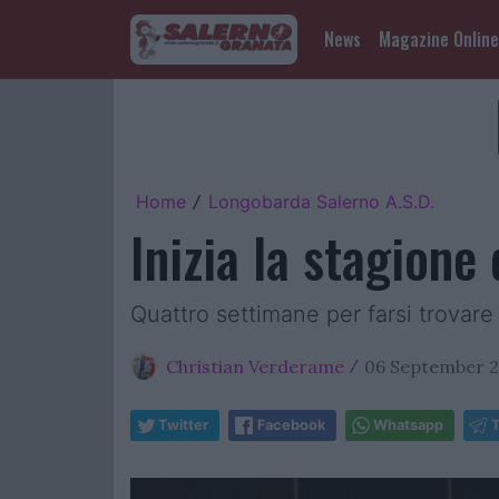
News
Magazine Online
Home
Longobarda Salerno A.S.D.
/
Inizia la stagione
Quattro settimane per farsi trovare
Christian Verderame
06 September 2
/
Twitter
Facebook
Whatsapp