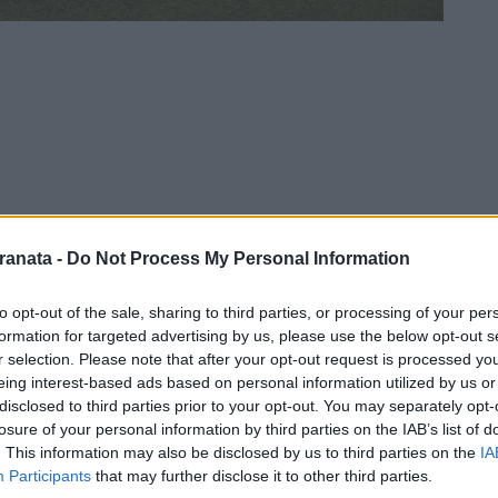
ranata -
Do Not Process My Personal Information
to opt-out of the sale, sharing to third parties, or processing of your per
formation for targeted advertising by us, please use the below opt-out s
r selection. Please note that after your opt-out request is processed y
inizio la diciassettesima stagione sportiva
eing interest-based ads based on personal information utilized by us or
disclosed to third parties prior to your opt-out. You may separately opt-
losure of your personal information by third parties on the IAB’s list of
to gli occhi attenti e vigili dello staff
. This information may also be disclosed by us to third parties on the
IA
Participants
that may further disclose it to other third parties.
dunati più di trenta ragazzi, tra facce