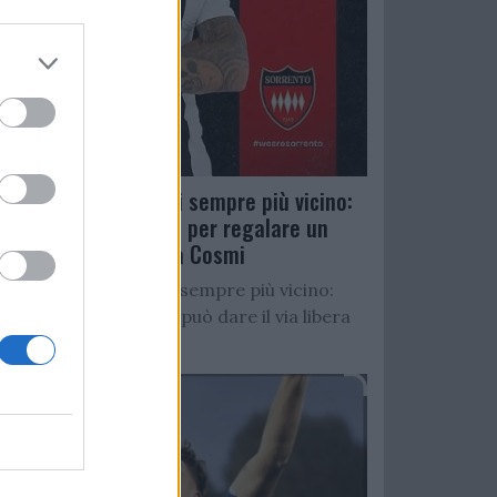
Salernitana, D’Ursi sempre più vicino:
Faggiano accelera per regalare un
altro attaccante a Cosmi
Salernitana, D’Ursi sempre più vicino:
Starita al Sorrento può dare il via libera
all’operazione