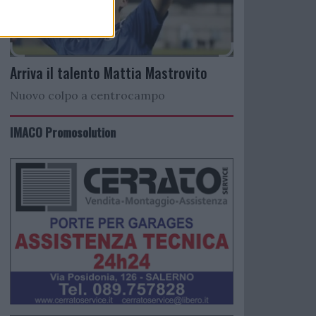
Arriva il talento Mattia Mastrovito
Nuovo colpo a centrocampo
IMACO Promosolution