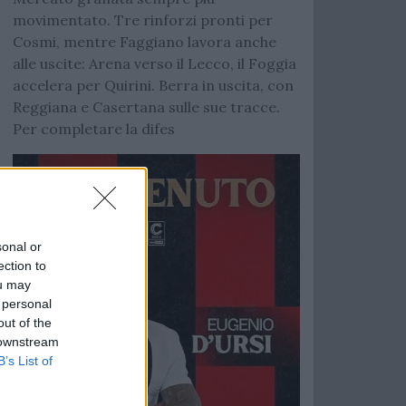
movimentato. Tre rinforzi pronti per
Cosmi, mentre Faggiano lavora anche
alle uscite: Arena verso il Lecco, il Foggia
accelera per Quirini. Berra in uscita, con
Reggiana e Casertana sulle sue tracce.
Per completare la difes
sonal or
ection to
ou may
 personal
out of the
 downstream
B’s List of