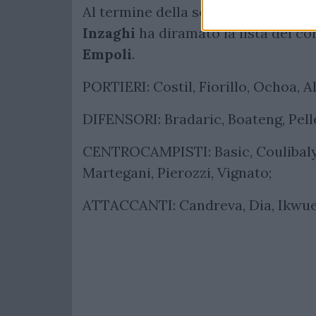
Al termine della seduta di rifinitur
Inzaghi
ha diramato la lista dei co
Empoli
.
PORTIERI: Costil, Fiorillo, Ochoa, A
DIFENSORI: Bradaric, Boateng, Pelle
CENTROCAMPISTI: Basic, Coulibaly,
Martegani, Pierozzi, Vignato;
ATTACCANTI: Candreva, Dia, Ikwue