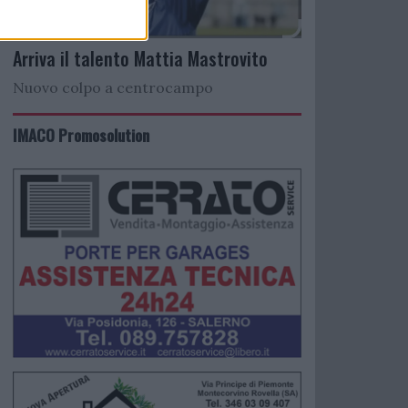
Arriva il talento Mattia Mastrovito
Nuovo colpo a centrocampo
IMACO Promosolution