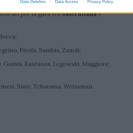
Data Deletion
Data Access
Privacy Policy
a di questa mattina il mister Filippo
nvocati per la gara tra
Salernitana
e
llocca;
grino, Pirola, Sambia, Zanoli;
 Gomis, Kastanos, Legowski, Maggiore,
mesi, Simy, Tchaouna, Weissman.