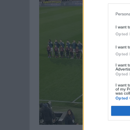
Persona
I want t
Opted 
I want t
Opted 
I want 
Advertis
Opted 
I want t
of my P
was col
Opted 