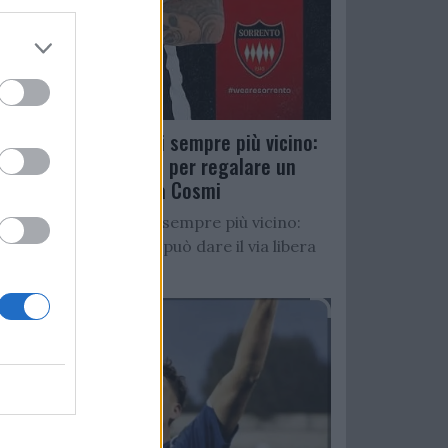
Salernitana, D’Ursi sempre più vicino:
Faggiano accelera per regalare un
altro attaccante a Cosmi
Salernitana, D’Ursi sempre più vicino:
Starita al Sorrento può dare il via libera
all’operazione