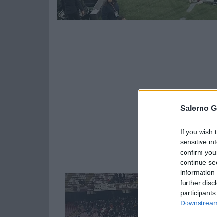
Salerno G
If you wish 
sensitive in
confirm you
continue se
information 
further disc
participants
Downstream 