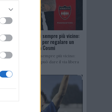
Salernitana, D’Ursi sempre più vicino:
Faggiano accelera per regalare un
altro attaccante a Cosmi
Salernitana, D’Ursi sempre più vicino:
Starita al Sorrento può dare il via libera
all’operazione