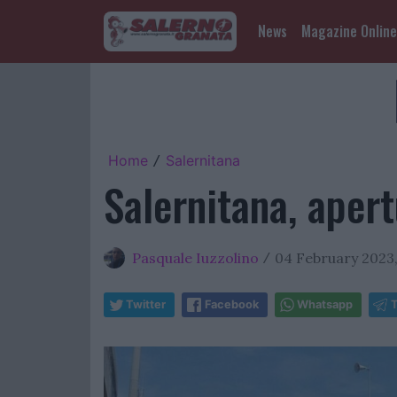
News
Magazine Online
Home
Salernitana
/
Salernitana, apert
Pasquale Iuzzolino
04 February 2023,
/
Twitter
Facebook
Whatsapp