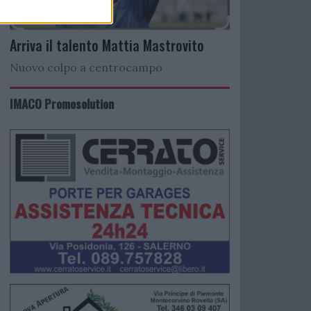
Arriva il talento Mattia Mastrovito
Nuovo colpo a centrocampo
IMACO Promosolution