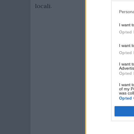
locali.
Persona
I want t
Opted 
I want t
Opted 
I want 
Advertis
Opted 
I want t
of my P
was col
Opted 