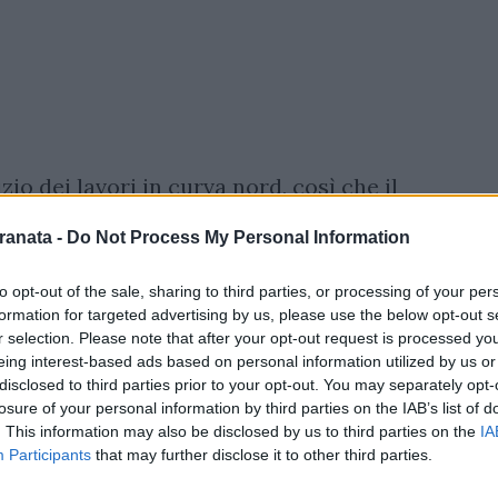
zio dei lavori in curva nord, così che il
 anche per i tifosi locali, e non solo per
ranata -
Do Not Process My Personal Information
rca lo stato dei lavori non ce ne sono state,
a e sconforto tra i tifosi della
to opt-out of the sale, sharing to third parties, or processing of your per
formation for targeted advertising by us, please use the below opt-out s
? Perché solo a Salerno un settore è
r selection. Please note that after your opt-out request is processed y
lavori per lo stesso impiegano così tanto
eing interest-based ads based on personal information utilized by us or
, poi di mancanza di tornelli:
disclosed to third parties prior to your opt-out. You may separately opt-
losure of your personal information by third parties on the IAB’s list of
 mancanza di rispetto verso i tifosi della
. This information may also be disclosed by us to third parties on the
IA
 e un'intera piazza che dopo anni ed anni si
Participants
that may further disclose it to other third parties.
a curva nord sia ancora chiusa ai tifosi