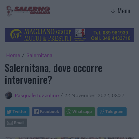
Menu
↓
Home
Salernitana
/
Salernitana, dove occorre
intervenire?
Pasquale Iuzzolino
22 November 2022, 08:37
/
Twitter
Facebook
Whatsapp
Telegram
Email