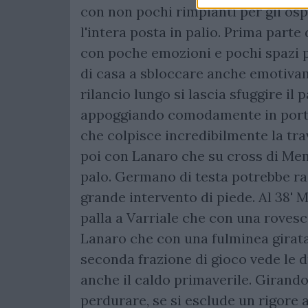
con non pochi rimpianti per gli osp
l'intera posta in palio. Prima parte
con poche emozioni e pochi spazi p
di casa a sbloccare anche emotivame
rilancio lungo si lascia sfuggire il
appoggiando comodamente in porta.
che colpisce incredibilmente la tra
poi con Lanaro che su cross di Memo
palo. Germano di testa potrebbe r
grande intervento di piede. Al 38' 
palla a Varriale che con una rovesci
Lanaro che con una fulminea girata a
seconda frazione di gioco vede le 
anche il caldo primaverile. Girandol
perdurare, se si esclude un rigore a