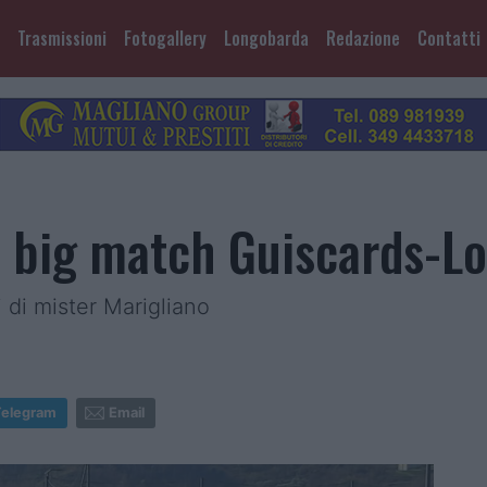
Trasmissioni
Fotogallery
Longobarda
Redazione
Contatti
 il big match Guiscards-
i di mister Marigliano
Telegram
Email