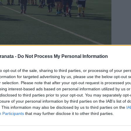
ranata -
Do Not Process My Personal Information
to opt-out of the sale, sharing to third parties, or processing of your per
A 1-1
formation for targeted advertising by us, please use the below opt-out s
r selection. Please note that after your opt-out request is processed y
i; Germano (46’ Darhrham), Grassadonia
eing interest-based ads based on personal information utilized by us or
disclosed to third parties prior to your opt-out. You may separately opt-
; Ciardiello (56’ Chianese), Iannone,
losure of your personal information by third parties on the IAB’s list of
esare (65’ Orrico), Senatore. A
. This information may also be disclosed by us to third parties on the
IA
Participants
that may further disclose it to other third parties.
Cavaliere, Santucci. All. Guadagno
iale, De Simone, Trotta, Cucciniello;