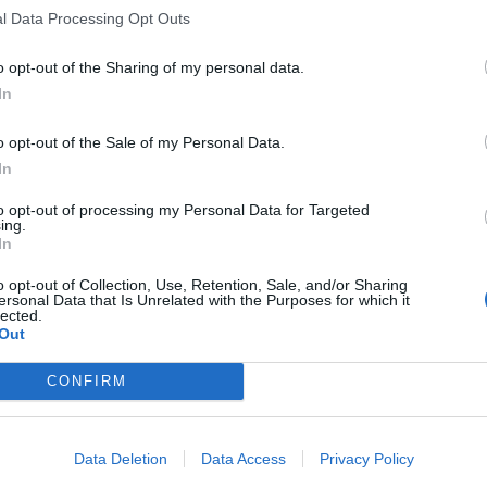
l Data Processing Opt Outs
a); Sorrentino, Lanaro (69’ Fortunato),
 Bassi, Caiazzo, Marsano, Pietrofesa,
o opt-out of the Sharing of my personal data.
In
are di Stabia
o opt-out of the Sale of my Personal Data.
In
)
to opt-out of processing my Personal Data for Targeted
ing.
In
o opt-out of Collection, Use, Retention, Sale, and/or Sharing
rassadonia (S), Sorrentino (L), Cioffi (S),
ersonal Data that Is Unrelated with the Purposes for which it
lected.
 (L), Collina (L).
Out
.
CONFIRM
Data Deletion
Data Access
Privacy Policy
 Salerno Guiscards e Longobarda Salerno