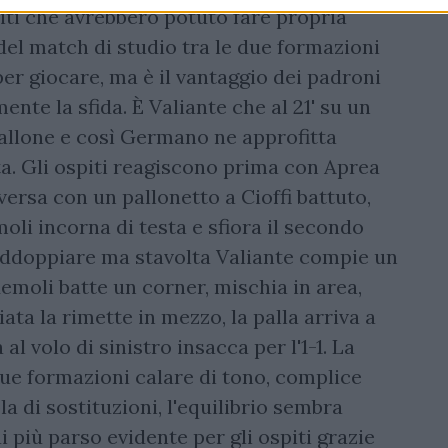
iti che avrebbero potuto fare propria
 del match di studio tra le due formazioni
er giocare, ma è il vantaggio dei padroni
nte la sfida. È Valiante che al 21' su un
 pallone e così Germano ne approfitta
 Gli ospiti reagiscono prima con Aprea
versa con un pallonetto a Cioffi battuto,
li incorna di testa e sfiora il secondo
addoppiare ma stavolta Valiante compie un
Memoli batte un corner, mischia in area,
ata la rimette in mezzo, la palla arriva a
l volo di sinistro insacca per l'1-1. La
due formazioni calare di tono, complice
a di sostituzioni, l'equilibrio sembra
i più parso evidente per gli ospiti grazie