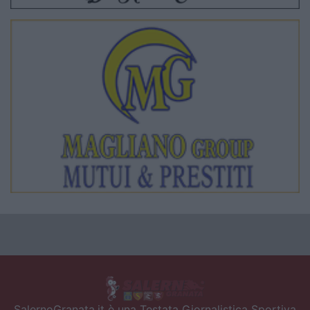
SalernoGranata.it è una Testata Giornalistica Sportiva