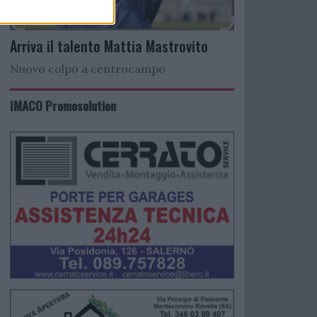
Arriva il talento Mattia Mastrovito
Nuovo colpo a centrocampo
IMACO Promosolution