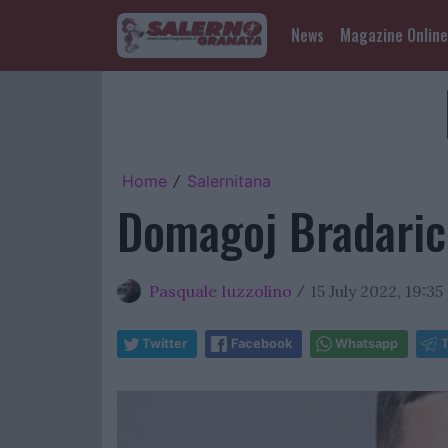
News
Magazine Online
Home
Salernitana
/
Domagoj Bradaric 
Pasquale Iuzzolino
15 July 2022, 19:35
/
Twitter
Facebook
Whatsapp