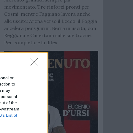
movimentato. Tre rinforzi pronti per
Cosmi, mentre Faggiano lavora anche
alle uscite: Arena verso il Lecco, il Foggia
accelera per Quirini. Berra in uscita, con
Reggiana e Casertana sulle sue tracce.
Per completare la difes
sonal or
ection to
ou may
 personal
out of the
 downstream
B’s List of