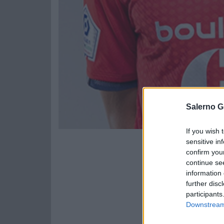
Salerno G
If you wish 
sensitive in
confirm you
continue se
information 
further disc
participants
Downstream 