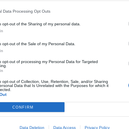
l Data Processing Opt Outs
o opt-out of the Sharing of my personal data.
In
 Salernitana,
o opt-out of the Sale of my Personal Data.
 aver raggiunto l’accordo con il LOSC Lille
In
tivo del difensore classe ’99 Domagoj
to opt-out of processing my Personal Data for Targeted
 club granata fino al 2026. Il calciatore
ing.
In
 ritiro, si tratta di
un terzino sinistro
ve, abile nel crossare, è considerato tra i
o opt-out of Collection, Use, Retention, Sale, and/or Sharing
ersonal Data that Is Unrelated with the Purposes for which it
lected.
enerazione. Nel 2020 è stato inserito nella
Out
CONFIRM
Data Deletion
Data Access
Privacy Policy