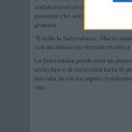
collaboratori ai colleghi dell'area 
passione che accompagnano ogni att
granata.
“È bella la Salernitana... Macte ani
con un abbraccio virtuale rivolto a 
La Salernitana perde così un punto
arricchisce di un'eredità fatta di p
lasciata da chi ha saputo trasforma
vita.