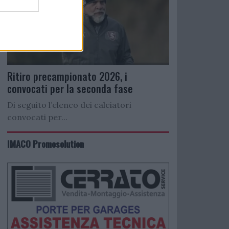
Ritiro precampionato 2026, i
convocati per la seconda fase
Di seguito l’elenco dei calciatori
convocati per...
IMACO Promosolution