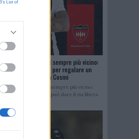
B’s List of
Salernitana, D’Ursi sempre più vicino:
Faggiano accelera per regalare un
altro attaccante a Cosmi
Salernitana, D’Ursi sempre più vicino:
Starita al Sorrento può dare il via libera
all’operazione