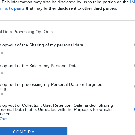
. This information may also be disclosed by us to third parties on the
IA
 o poi devono avere una fine”, ha scritto
Participants
that may further disclose it to other third parties.
ezza che un capitolo della sua vita si è
asciare un pezzo così importante della sua
l Data Processing Opt Outs
o opt-out of the Sharing of my personal data.
a Salernitana, Lambiase ha vissuto momenti
In
quadra dalla Serie D alla Serie A, fino
io Arechi gremito di tifosi appassionati.
o opt-out of the Sale of my Personal Data.
Arechi stracolmo di passione resterà per
In
forte che possa mai provare”, ha confessato
to opt-out of processing my Personal Data for Targeted
ing.
 delle emozioni vissute.
In
to moltissimo, stringendo rapporti umani
o opt-out of Collection, Use, Retention, Sale, and/or Sharing
ersonal Data that Is Unrelated with the Purposes for which it
contatto con colleghi che sono diventati
lected.
Out
ingraziato con affetto tutte le persone che
tura, dalla società ai giornalisti, dai
CONFIRM