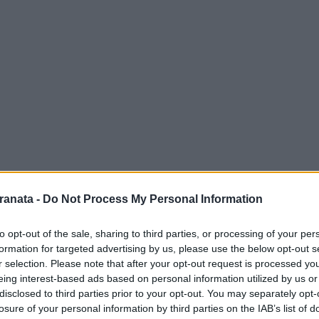
 Gianluca Lambiase con la Salernitana
ranata -
Do Not Process My Personal Information
i di dedizione e lavoro intenso, l'addetto
ne di lasciare il club granata, scegliendo
to opt-out of the sale, sharing to third parties, or processing of your per
formation for targeted advertising by us, please use the below opt-out s
ali lontano dai campi di calcio.
r selection. Please note that after your opt-out request is processed y
eing interest-based ads based on personal information utilized by us or
a con una lettera toccante e riflessiva,
disclosed to third parties prior to your opt-out. You may separately opt-
 emozioni che lo ha accompagnato in questo
losure of your personal information by third parties on the IAB’s list of