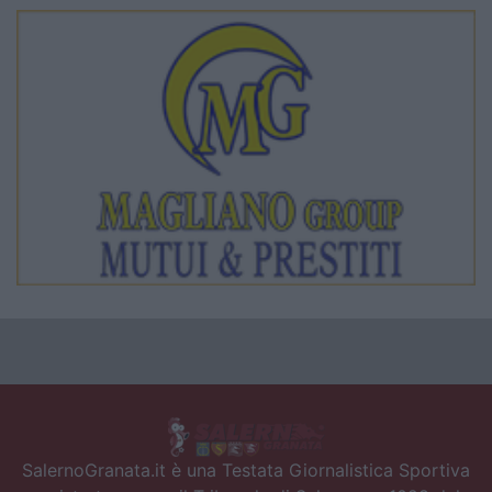
SalernoGranata.it è una Testata Giornalistica Sportiva