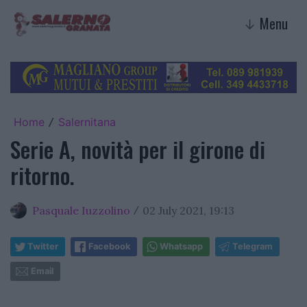
Menu
↓
Home
Salernitana
/
Serie A, novità per il girone di
ritorno.
Pasquale Iuzzolino
02 July 2021, 19:13
/
Twitter
Facebook
Whatsapp
Telegram
Email