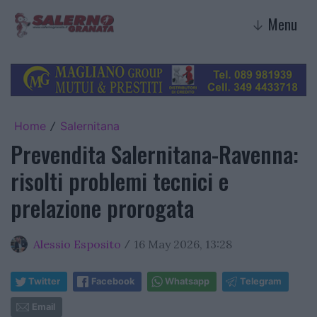
Menu
↓
Home
Salernitana
/
Prevendita Salernitana-Ravenna:
risolti problemi tecnici e
prelazione prorogata
Alessio Esposito
16 May 2026, 13:28
/
Twitter
Facebook
Whatsapp
Telegram
Email