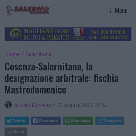
Menu
↓
Home
Salernitana
/
Cosenza-Salernitana, la
designazione arbitrale: fischia
Mastrodomenico
Alessio Esposito
27 August 2025, 09:52
/
Twitter
Facebook
Whatsapp
Telegram
Email