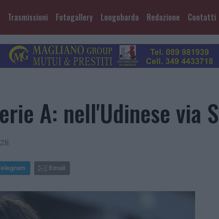
Trasmissioni
Fotogallery
Longobarda
Redazione
Contatti
rie A: nell'Udinese via So
:28
Telegram
Email