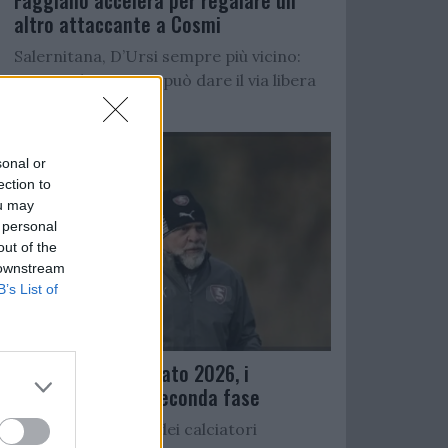
Faggiano accelera per regalare un
altro attaccante a Cosmi
Salernitana, D’Ursi sempre più vicino:
Starita al Sorrento può dare il via libera
all’operazione
sonal or
ection to
ou may
 personal
out of the
 downstream
B’s List of
Ritiro precampionato 2026, i
convocati per la seconda fase
Di seguito l’elenco dei calciatori