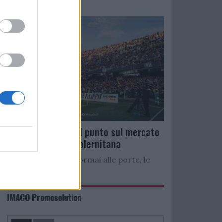
convocati per...
Serie C Girone C: il punto sul mercato
delle rivali della Salernitana
Con il campionato ormai alle porte, le
squadre...
IMACO Promosolution