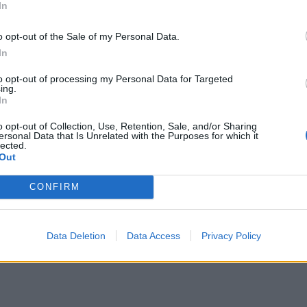
In
ate di campionato (l'unica squadra,
ari,
a non averla ancora conquistata). Al
o opt-out of the Sale of my Personal Data.
In
 friulani
Gabriele
Cioffi
, già alla guida del
to opt-out of processing my Personal Data for Targeted
ing.
In
o opt-out of Collection, Use, Retention, Sale, and/or Sharing
ersonal Data that Is Unrelated with the Purposes for which it
lected.
Out
CONFIRM
Data Deletion
Data Access
Privacy Policy