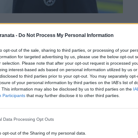
ranata -
Do Not Process My Personal Information
to opt-out of the sale, sharing to third parties, or processing of your per
formation for targeted advertising by us, please use the below opt-out s
r selection. Please note that after your opt-out request is processed y
eing interest-based ads based on personal information utilized by us or
disclosed to third parties prior to your opt-out. You may separately opt-
losure of your personal information by third parties on the IAB’s list of
. This information may also be disclosed by us to third parties on the
IA
Participants
that may further disclose it to other third parties.
o un altro avvicendamento in panchina in
iso di cambiare allenatore: si attende solo
l Data Processing Opt Outs
eciso. La società friulana ha scelto di
o opt-out of the Sharing of my personal data.
 il tecnico non ha conseguito nemmeno