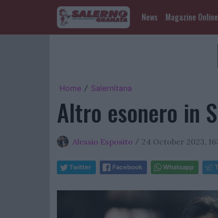
News
Magazine Online
Home
Salernitana
/
Altro esonero in Se
Alessio Esposito
24 October 2023, 16
/
Twitter
Facebook
Whatsapp