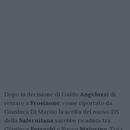
Dopo la decisione di Guido
Angelozzi
di
restare a
Frosinone
, come riportato da
Gianluca Di Marzio la scelta del nuovo DS
della
Salernitana
sarebbe ricaduta tra
Gianluca
Petrachi
e Rocco
Maiorino.
Tra i