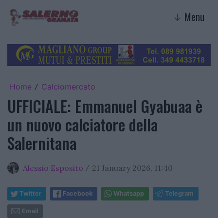
Menu
↓
Home
Calciomercato
/
UFFICIALE: Emmanuel Gyabuaa è
un nuovo calciatore della
Salernitana
Alessio Esposito
21 January 2026, 11:40
/
Twitter
Facebook
Whatsapp
Telegram
Email