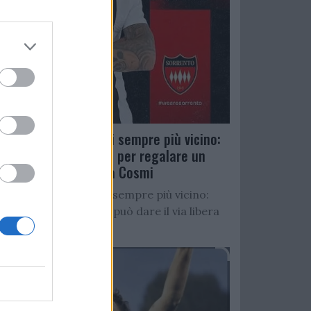
Salernitana, D’Ursi sempre più vicino:
Faggiano accelera per regalare un
altro attaccante a Cosmi
Salernitana, D’Ursi sempre più vicino:
Starita al Sorrento può dare il via libera
all’operazione