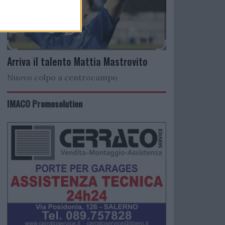
Arriva il talento Mattia Mastrovito
Nuovo colpo a centrocampo
IMACO Promosolution