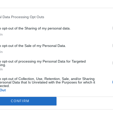
) in merito all’operazione di vendita della
anilo
Iervolino
, in cui sarebbe spuntato in
te della FIGC, Gabriele
Gravina
. E' bene
l Data Processing Opt Outs
a di Salerno, al momento, non conferma
o opt-out of the Sharing of my personal data.
In
o opt-out of the Sale of my Personal Data.
In
to opt-out of processing my Personal Data for Targeted
ing.
In
o opt-out of Collection, Use, Retention, Sale, and/or Sharing
ersonal Data that Is Unrelated with the Purposes for which it
lected.
Out
CONFIRM