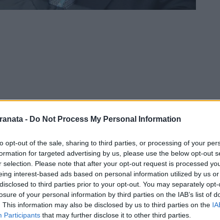
ranata -
Do Not Process My Personal Information
to opt-out of the sale, sharing to third parties, or processing of your per
formation for targeted advertising by us, please use the below opt-out s
l'avvocato del giudice antimafia Antonio
r selection. Please note that after your opt-out request is processed y
eing interest-based ads based on personal information utilized by us or
 Perugia con il luogotenente della Guardia
disclosed to third parties prior to your opt-out. You may separately opt-
arlato questa mattina ai microfoni del
TG1
,
losure of your personal information by third parties on the IAB’s list of
olto degli approfondimenti investigativi (su
. This information may also be disclosed by us to third parties on the
IA
Participants
that may further disclose it to other third parties.