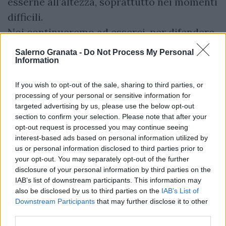
esserne all’altezza, soprattutto nei momenti
difficili.
Noi continueremo ad esserci, per difendere
la nostra storia, la nostra dignità e i nostri
Salerno Granata -
Do Not Process My Personal
Information
colori.
Per Salerno. Per la Salernitana. Sempre."
If you wish to opt-out of the sale, sharing to third parties, or
processing of your personal or sensitive information for
targeted advertising by us, please use the below opt-out
Curva Sud Siberiano
section to confirm your selection. Please note that after your
opt-out request is processed you may continue seeing
interest-based ads based on personal information utilized by
us or personal information disclosed to third parties prior to
your opt-out. You may separately opt-out of the further
disclosure of your personal information by third parties on the
IAB’s list of downstream participants. This information may
also be disclosed by us to third parties on the
IAB’s List of
Downstream Participants
that may further disclose it to other
third parties.