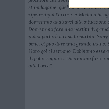
stupidaggine, gliel'ho detto e l'ha ca
ripeterà più l'errore. A Modena bisog
dovremmo adattarci alla situazione a
Dovremmo fare una partita di grande 
più si porterà a casa la partita. Sim
bene, ci può dare una grande mano. S
i loro gol ci servono. Dobbiamo esser
di poter segnare. Dovremmo fare una 
alla bocca”.