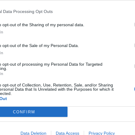
 convinto che se riproporremo la gara fatta
l Data Processing Opt Outs
ura, voglio vedere la stessa prestazione,
o opt-out of the Sharing of my personal data.
a è molto efficace da palla inattiva, perciò
In
ra stiamo giocando in una certa maniera che
do di dare più ampiezza alla squadra. La
o opt-out of the Sale of my Personal Data.
sta, dobbiamo migliorare sicuramente in
In
 a disinnescare i pregi degli avversari, il
to opt-out of processing my Personal Data for Targeted
ing.
anno un sistema di gioco speculare al
In
a. Ha dei difensori bravi nelle palle inattive,
o opt-out of Collection, Use, Retention, Sale, and/or Sharing
 Caldara che ho fatto esordire io, Palumbo
ersonal Data that Is Unrelated with the Purposes for which it
lected.
 è diventato un leader. Sfait non c'è, ha
Out
oh è ancora fuori. Tongya è quasi pronto, si
CONFIRM
no. Oggi sarebbe una forzatura convocarlo.
n è ancora al top della condizione, è un
Data Deletion
Data Access
Privacy Policy
r quanto riguarda Di Vico ha fatto una