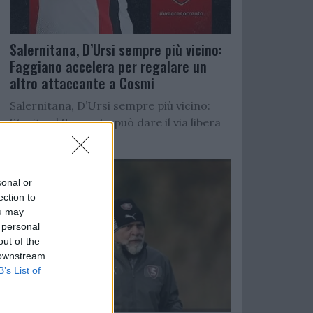
Salernitana, D’Ursi sempre più vicino:
Faggiano accelera per regalare un
altro attaccante a Cosmi
Salernitana, D’Ursi sempre più vicino:
Starita al Sorrento può dare il via libera
all’operazione
sonal or
ection to
ou may
 personal
out of the
 downstream
B’s List of