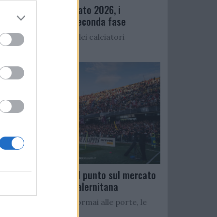
Ritiro precampionato 2026, i
convocati per la seconda fase
Di seguito l’elenco dei calciatori
convocati per...
Serie C Girone C: il punto sul mercato
delle rivali della Salernitana
Con il campionato ormai alle porte, le
squadre...