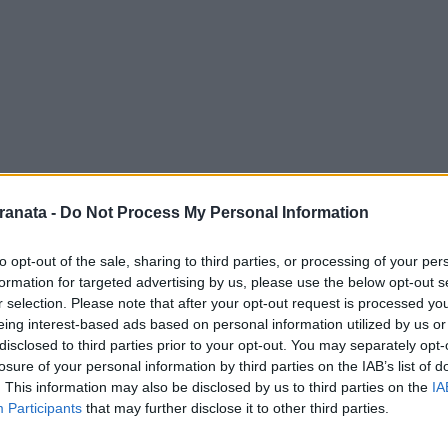
ranata -
Do Not Process My Personal Information
to opt-out of the sale, sharing to third parties, or processing of your per
formation for targeted advertising by us, please use the below opt-out s
r selection. Please note that after your opt-out request is processed y
 Stefano
Colantuono
alla vigilia della sfida
eing interest-based ads based on personal information utilized by us or
disclosed to third parties prior to your opt-out. You may separately opt-
losure of your personal information by third parties on the IAB’s list of
 imprevisti, sono orientato a dare continuità
. This information may also be disclosed by us to third parties on the
IA
Participants
that may further disclose it to other third parties.
rarese. Voglio vedere la squadra dopo questa
 è fondamentale la continuità e pensare