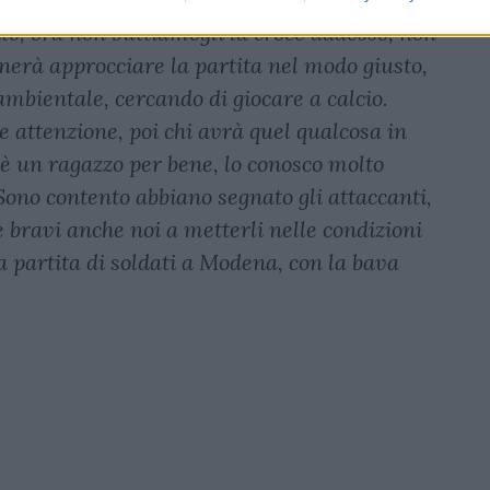
pito, ora non buttiamogli la croce addosso, non
nerà approcciare la partita nel modo giusto,
mbientale, cercando di giocare a calcio.
attenzione, poi chi avrà quel qualcosa in
y è un ragazzo per bene, lo conosco molto
ono contento abbiano segnato gli attaccanti,
e bravi anche noi a metterli nelle condizioni
partita di soldati a Modena, con la bava