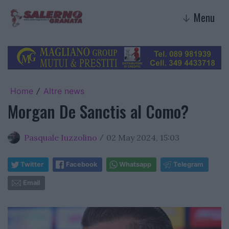
Menu
↓
Home
Altre news
/
Morgan De Sanctis al Como?
Pasquale Iuzzolino
02 May 2024, 15:03
/
Twitter
Facebook
Whatsapp
Telegram
Email