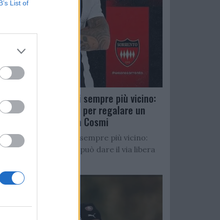
B’s List of
Salernitana, D’Ursi sempre più vicino:
Faggiano accelera per regalare un
altro attaccante a Cosmi
Salernitana, D’Ursi sempre più vicino:
Starita al Sorrento può dare il via libera
all’operazione