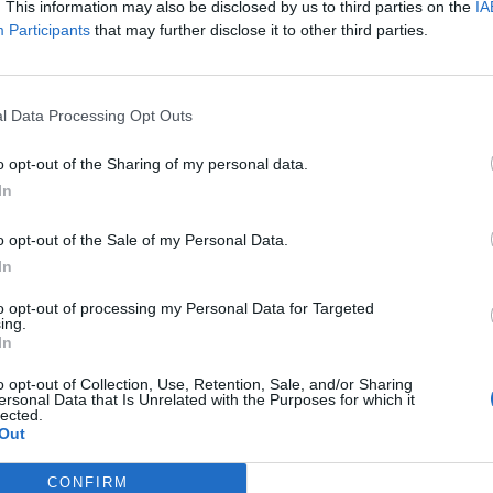
. This information may also be disclosed by us to third parties on the
IA
 uno di quelli che con il passare dell'età
Participants
that may further disclose it to other third parties.
maturità che si incontra con la genialità, con
one. Se tu sei allo stadio a vedere una partita
l Data Processing Opt Outs
uillo che un motivo di interesse ce l'avrai
o opt-out of the Sharing of my personal data.
In
o opt-out of the Sale of my Personal Data.
In
to opt-out of processing my Personal Data for Targeted
ing.
In
o opt-out of Collection, Use, Retention, Sale, and/or Sharing
ersonal Data that Is Unrelated with the Purposes for which it
lected.
Out
CONFIRM