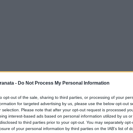
rnalista sportivo Stefano
Borghi
, durante
ranata -
Do Not Process My Personal Information
rie A
", pronuncia una serie di elogi al
to opt-out of the sale, sharing to third parties, or processing of your per
andreva
dopo la straordinaria doppietta
formation for targeted advertising by us, please use the below opt-out s
ma
:
r selection. Please note that after your opt-out request is processed y
eing interest-based ads based on personal information utilized by us or
me, un grandissimo del nostro calcio che è
disclosed to third parties prior to your opt-out. You may separately opt-
losure of your personal information by third parties on the IAB’s list of
 2 gol uno più bello dell'altro. E' un