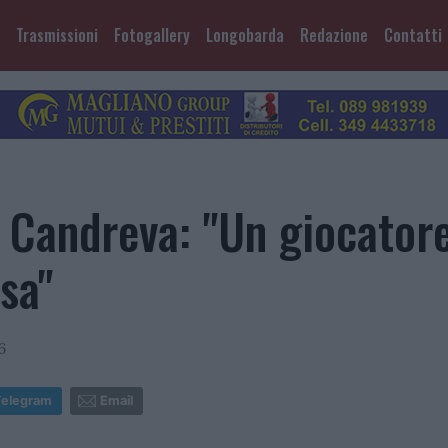
Trasmissioni
Fotogallery
Longobarda
Redazione
Contatti
 Candreva: "Un giocator
sa"
6
Telegram
Email