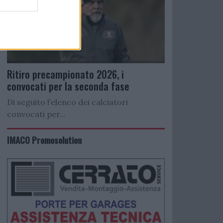
Ritiro precampionato 2026, i
convocati per la seconda fase
Di seguito l’elenco dei calciatori
convocati per...
IMACO Promosolution