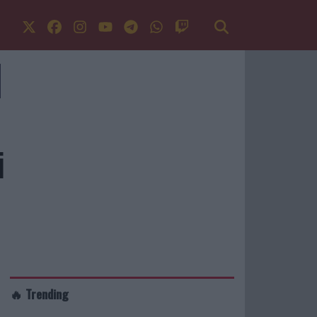
i
🔥 Trending