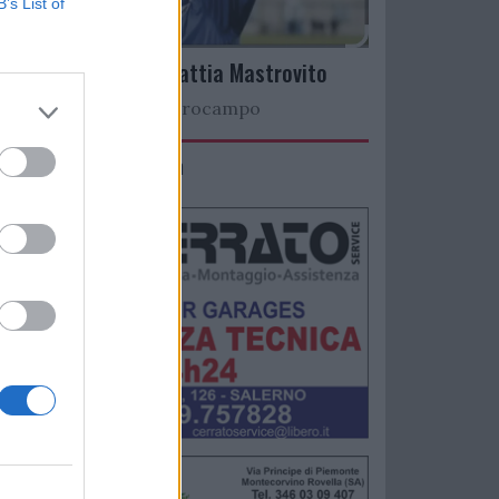
B’s List of
Arriva il talento Mattia Mastrovito
Nuovo colpo a centrocampo
IMACO Promosolution