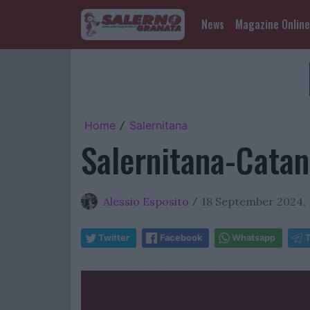
News
Magazine Online
Home
Salernitana
/
Salernitana-Catanz
Alessio Esposito
18 September 2024, 
/
Twitter
Facebook
Whatsapp