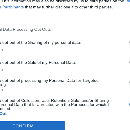
. This information may also be disclosed by us to third parties on the
IA
Participants
that may further disclose it to other third parties.
+
00
l Data Processing Opt Outs
o opt-out of the Sharing of my personal data.
+
In
00
o opt-out of the Sale of my Personal Data.
In
to opt-out of processing my Personal Data for Targeted
ing.
In
o opt-out of Collection, Use, Retention, Sale, and/or Sharing
ersonal Data that Is Unrelated with the Purposes for which it
lected.
 occupano posto a sedere, pertanto non
Out
 sarà sufficiente esibire la tessera sanitaria
CONFIRM