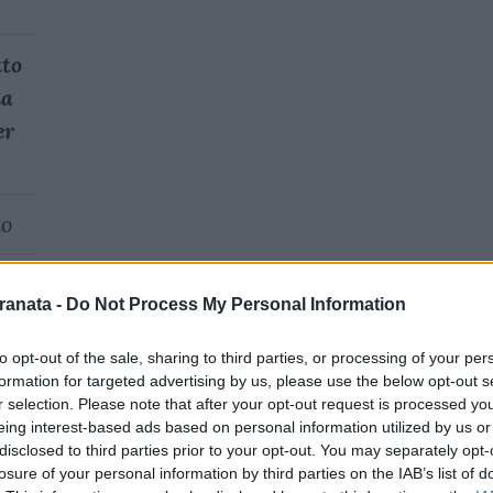
tto
a
er
zo
 +
ranata -
Do Not Process My Personal Information
00
to opt-out of the sale, sharing to third parties, or processing of your per
formation for targeted advertising by us, please use the below opt-out s
r selection. Please note that after your opt-out request is processed y
 +
eing interest-based ads based on personal information utilized by us or
00
disclosed to third parties prior to your opt-out. You may separately opt-
losure of your personal information by third parties on the IAB’s list of