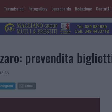
Trasmissioni
Fotogallery
Longobarda
Redazione
Contatti
aro: prevendita bigliett
13:58
Telegram
Email