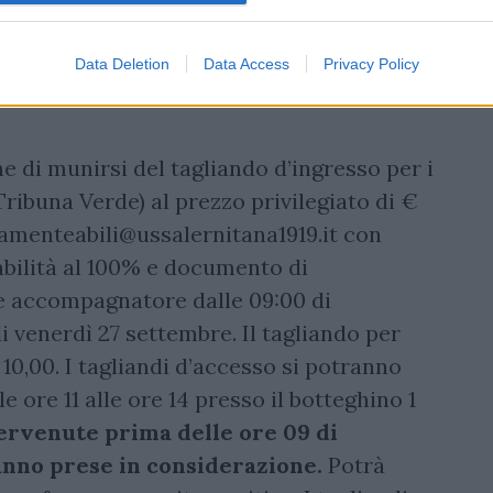
idotto Under 14 nel settore Curva Sud sarà
elity card (Hyppo Card, Granata Card e
Data Deletion
Data Access
Privacy Policy
e di munirsi del tagliando d’ingresso per i
 Tribuna Verde) al prezzo privilegiato di €
amenteabili@ussalernitana1919.it
con
bilità al 100% e documento di
e accompagnatore dalle 09:00 di
i venerdì 27 settembre. Il tagliando per
0,00. I tagliandi d’accesso si potranno
 ore 11 alle ore 14 presso il botteghino 1
ervenute prima delle ore 09 di
nno prese in considerazione.
Potrà