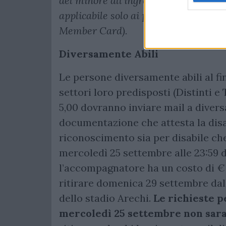
del minore all’ingresso. La tariffa r
applicabile solo ai possessori di fid
Member Card).
Diversamente Abili
Le persone diversamente abili al fin
settori loro predisposti (Distinti e
5,00 dovranno inviare mail a
divers
documentazione che attesta la disa
riconoscimento sia per disabile ch
mercoledì 25 settembre alle 23:59 d
l’accompagnatore ha un costo di € 1
ritirare domenica 29 settembre dalle
dello stadio Arechi.
Le richieste p
mercoledì 25 settembre non sara