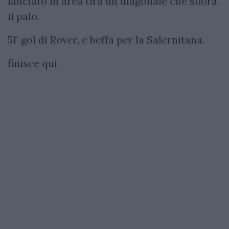
lanciato in area tira un diagonale che sfiora
il palo.
51’ gol di Rover, e beffa per la Salernitana.
finisce qui