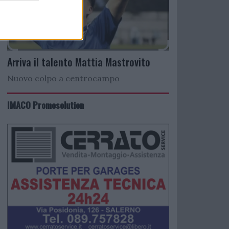
Arriva il talento Mattia Mastrovito
Nuovo colpo a centrocampo
IMACO Promosolution