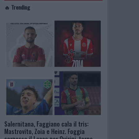
🔥 Trending
Salernitana, Faggiano cala il tris:
Mastrovito, Zoia e Heinz. Foggia
sorpassa il Lecco per Quirini, torna