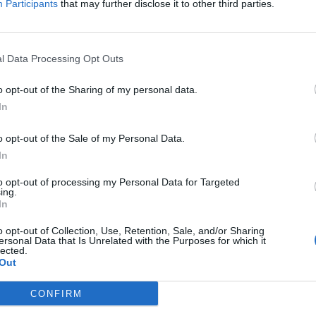
Participants
that may further disclose it to other third parties.
 dell’associazione LILT Salerno
l Data Processing Opt Outs
logia”.
o opt-out of the Sharing of my personal data.
tinare a questo nuovo progetto da domani,
In
ino a venerdì 18 marzo alle ore 23:00
o opt-out of the Sale of my Personal Data.
lie granata indossate durante l’ultima
In
Sassuolo nel gruppo Facebook “Aste
to opt-out of processing my Personal Data for Targeted
ing.
In
o opt-out of Collection, Use, Retention, Sale, and/or Sharing
ersonal Data that Is Unrelated with the Purposes for which it
lected.
Out
CONFIRM