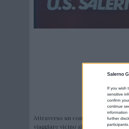
Salerno G
If you wish 
sensitive in
confirm you
continue se
information 
Attraverso un comunicato sui propri 
further disc
participants
viaggiare vicino all'iniziativa 'Volo