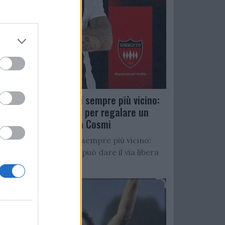
Salernitana, D’Ursi sempre più vicino:
Faggiano accelera per regalare un
altro attaccante a Cosmi
Salernitana, D’Ursi sempre più vicino:
Starita al Sorrento può dare il via libera
all’operazione