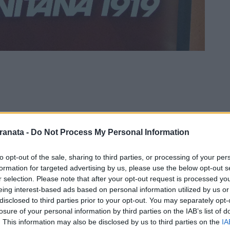
ranata -
Do Not Process My Personal Information
to opt-out of the sale, sharing to third parties, or processing of your per
formation for targeted advertising by us, please use the below opt-out s
r selection. Please note that after your opt-out request is processed y
eing interest-based ads based on personal information utilized by us or
disclosed to third parties prior to your opt-out. You may separately opt-
canali ufficiali, la Salernitana afferma di
losure of your personal information by third parties on the IAB’s list of
. This information may also be disclosed by us to third parties on the
IA
ntari per l'Oncologia'. Il comunicato del