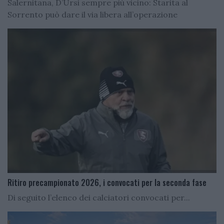
Salernitana, D’Ursi sempre più vicino: Starita al
Sorrento può dare il via libera all’operazione
Ritiro precampionato 2026, i convocati per la seconda fase
Di seguito l’elenco dei calciatori convocati per...