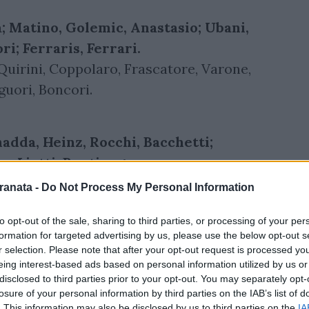
 Matino, Golemic, Anastasio; Ubani,
i; Ferraris, Ferrari.
 Quirini, Coppolaro, Frascatore, Varone,
iguori, Boncori.
adda, Heinz, Rocchi, Bacchetti;
o, Liotti, Bentivegna.
lasca, Giugno, Contec, Vano, Llano, Arzillo,
ranata -
Do Not Process My Personal Information
, Galletta.
to opt-out of the sale, sharing to third parties, or processing of your per
formation for targeted advertising by us, please use the below opt-out s
r selection. Please note that after your opt-out request is processed y
enti: Chichi e Cardona. IV ufficiale
eing interest-based ads based on personal information utilized by us or
disclosed to third parties prior to your opt-out. You may separately opt-
losure of your personal information by third parties on the IAB’s list of
 Salernitana.
. This information may also be disclosed by us to third parties on the
IA