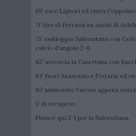
69' esce Liguori ed entra Coppolaro
71' tiro di Ferraris su assist di Ach
75' raddoppio Salernitana con Gole
calcio d'angolo 2-0.
82' accorcia la Casertana con Bacch
84' fuori Anastasio e Ferraris ed e
85' ammonito Varone appena entra
5' di recupero.
Finisce qui 2-1 per la Salernitana.