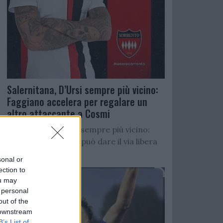
Salernitana, D’Ursi sempre più vicino:
Faggiano accelera per regalare un
altro attaccante a Cosmi
Salernitana, D’Ursi sempre più vicino:
Starita al Sorrento può dare il via libera
all’operazione
sonal or
ection to
ou may
 personal
out of the
 downstream
B’s List of