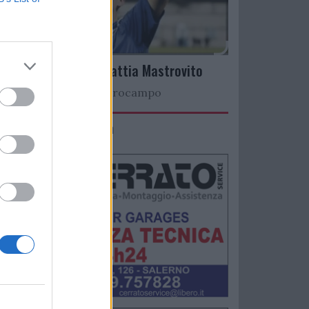
Arriva il talento Mattia Mastrovito
Nuovo colpo a centrocampo
IMACO Promosolution