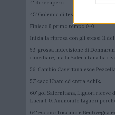
4' di recupero
45' Golemic di testa sfiora il gol s
Finisce il primo tempo 0-0
Inizia la ripresa con gli stessi 11 d
53' grossa indecisione di Donnarum
rimediare, ma la Salernitana ha ris
56' Cambio Casertana esce Pezzella
57' esce Ubani ed entra Achik.
60' gol Salernitana, Liguori riceve d
Lucia 1-0. Ammonito Liguori perché s
64' escono Toscano e Bentivegna e