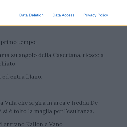
u angolo
Data Deletion
Data Access
Privacy Policy
el primo tempo.
ma su angolo della Casertana, riesce a
chiato.
 ed entra Llano.
a Villa che si gira in area e fredda De
i è tolto la maglia per l'esultanza.
d entrano Kallon e Vano