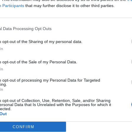
Participants
that may further disclose it to other third parties.
lernitana che lasci a pochi spazi alla
iro in porta.
l Data Processing Opt Outs
 testa di Bocchetti alto.
o opt-out of the Sharing of my personal data.
lciatore resta a terra, nell'occasione
In
. FVS chiamato dalla Casertana per un
o opt-out of the Sale of my Personal Data.
nulla di fatto
In
, fuori di poco.
to opt-out of processing my Personal Data for Targeted
ing.
In
rossima gara perché diffidato.
o opt-out of Collection, Use, Retention, Sale, and/or Sharing
ersonal Data that Is Unrelated with the Purposes for which it
 Villa impegna in angolo De Lucia.
lected.
Out
su Ubani.
CONFIRM