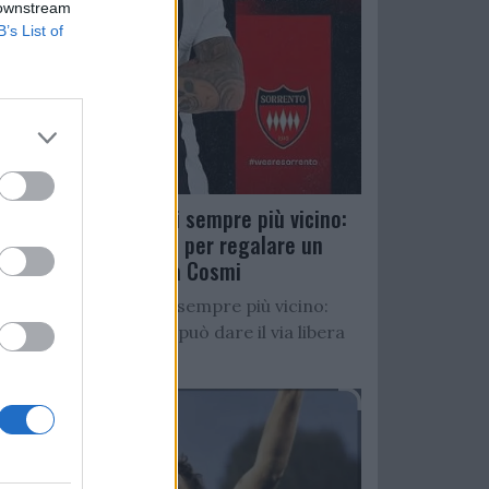
 downstream
B’s List of
Salernitana, D’Ursi sempre più vicino:
Faggiano accelera per regalare un
altro attaccante a Cosmi
Salernitana, D’Ursi sempre più vicino:
Starita al Sorrento può dare il via libera
all’operazione