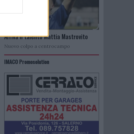
Arriva il talento Mattia Mastrovito
Nuovo colpo a centrocampo
IMACO Promosolution