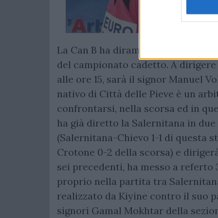
La Can B ha diramato le designazion
del campionato cadetto. A diriger
alle ore 15, sarà il signor Manuel Vo
nativo di Città delle Pieve è un ar
confrontarsi, nella scorsa ed in qu
ha già diretto la Salernitana in due
(Salernitana-Chievo 1-1 di questa s
Crotone 0-2 della scorsa) e dirigerà
sei precedenti, ha messo a referto 
proprio nella partita tra Salernitan
realizzato da Kiyine contro il suo p
signori Gamal Mokhtar della sezion