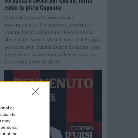
sorpassa il Lecco per Quirini, torna
calda la pista Capuano
Mercato granata sempre più
movimentato. Tre rinforzi pronti per
Cosmi, mentre Faggiano lavora anche
alle uscite: Arena verso il Lecco, il Foggia
accelera per Quirini. Berra in uscita, con
Reggiana e Casertana sulle sue tracce.
Per completare la difes
sonal or
ection to
ou may
 personal
out of the