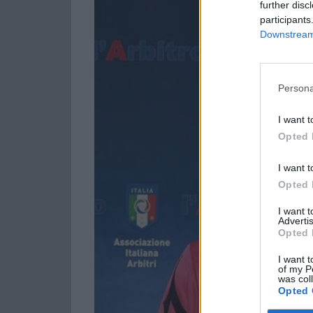
further disc
participants
Downstream 
Persona
I want t
Opted 
I want t
Opted 
I want 
Advertis
Opted 
I want t
of my P
was col
Opted 