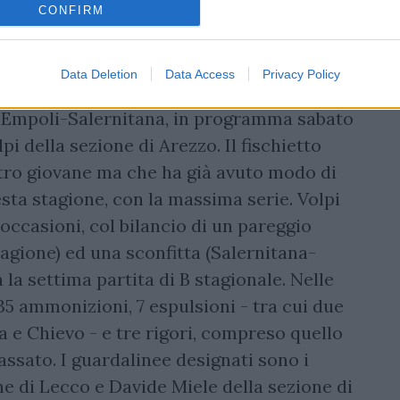
CONFIRM
Data Deletion
Data Access
Privacy Policy
i arbitrali per la diciassettesima giornata
e Empoli-Salernitana, in programma sabato
lpi della sezione di Arezzo. Il fischietto
bitro giovane ma che ha già avuto modo di
esta stagione, con la massima serie. Volpi
 occasioni, col bilancio di un pareggio
tagione) ed una sconfitta (Salernitana-
 la settima partita di B stagionale. Nelle
35 ammonizioni, 7 espulsioni - tra cui due
a e Chievo - e tre rigori, compreso quello
assato. I guardalinee designati sono i
e di Lecco e Davide Miele della sezione di