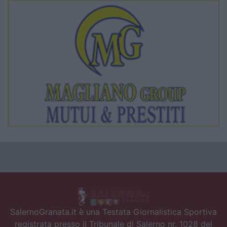
SalernoGranata.it è una Testata Giornalistica Sportiva
registrata presso il Tribunale di Salerno nr. 1028 del