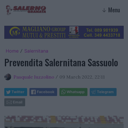
Menu
↓
Home
Salernitana
/
Prevendita Salernitana Sassuolo
Pasquale Iuzzolino
09 March 2022, 22:11
/
Twitter
Facebook
Whatsapp
Telegram
Email