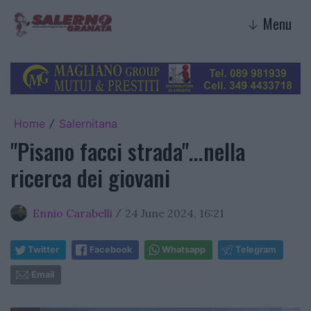
Menu
↓
Home
Salernitana
/
"Pisano facci strada"...nella
ricerca dei giovani
Ennio Carabelli
24 June 2024, 16:21
/
Twitter
Facebook
Whatsapp
Telegram
Email