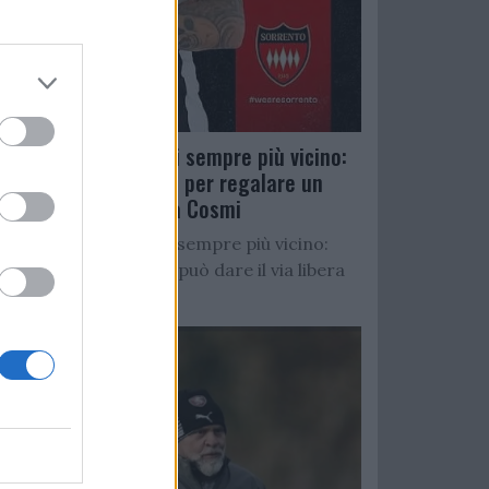
Salernitana, D’Ursi sempre più vicino:
Faggiano accelera per regalare un
altro attaccante a Cosmi
Salernitana, D’Ursi sempre più vicino:
Starita al Sorrento può dare il via libera
all’operazione