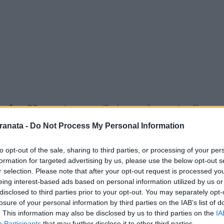
Under 23
, prevista per il giorno domenica 7
ischio rinvio
. La motivazione risiede nel
ranata -
Do Not Process My Personal Information
a convocazione di almeno
3 giocatori in
to opt-out of the sale, sharing to third parties, or processing of your per
lo scorso anno (e dato che è consentito dal
formation for targeted advertising by us, please use the below opt-out s
 la richiesta di rinvio da parte
r selection. Please note that after your opt-out request is processed y
rnitana
, dal canto suo, potrebbe riflettere
eing interest-based ads based on personal information utilized by us or
disclosed to third parties prior to your opt-out. You may separately opt-
bonamenti
. In caso di rinvio, la prima
losure of your personal information by third parties on the IAB’s list of
pubblico all'
Arechi
diventerebbe
. This information may also be disclosed by us to third parties on the
IA
Participants
that may further disclose it to other third parties.