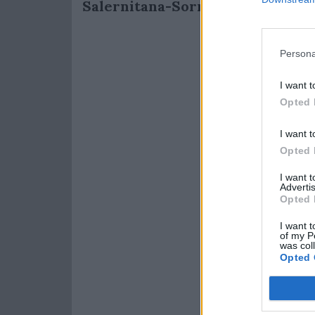
Salernitana-Sorrento
del 14 sette
Persona
I want t
Opted 
I want t
Opted 
I want 
Advertis
Opted 
I want t
of my P
was col
Opted 