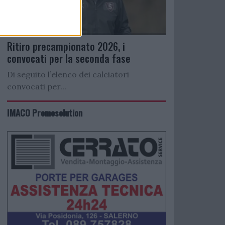
Ritiro precampionato 2026, i
convocati per la seconda fase
Di seguito l’elenco dei calciatori
convocati per...
IMACO Promosolution