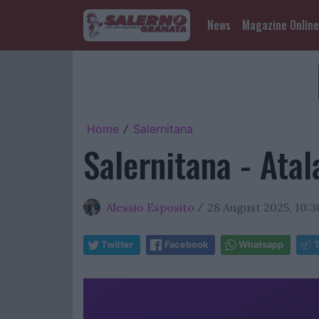
News
Magazine Online
Home
Salernitana
/
Salernitana - Atal
Alessio Esposito
28 August 2025, 10:3
/
Twitter
Facebook
Whatsapp