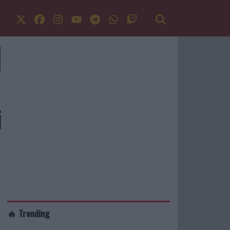
i
🔥 Trending