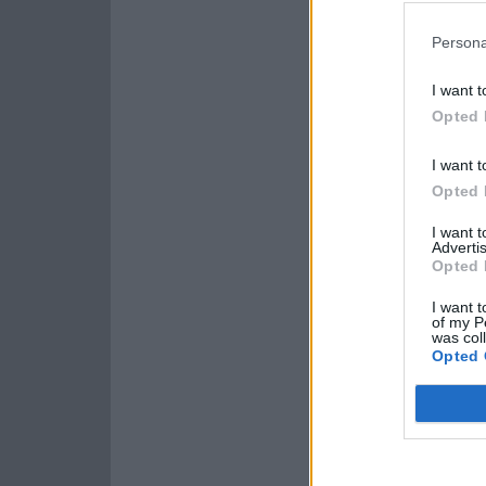
Persona
I want t
Opted 
I want t
Opted 
I want 
Advertis
Opted 
I want t
of my P
was col
Opted 