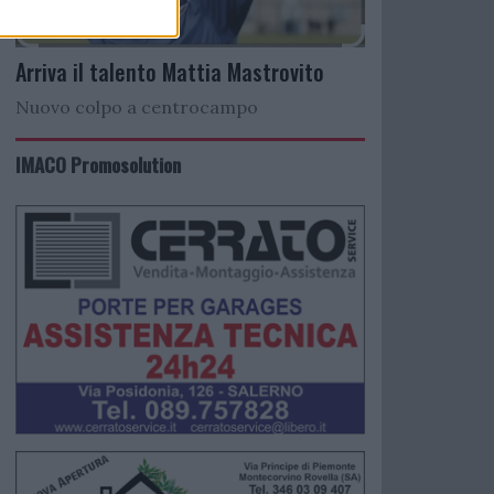
Arriva il talento Mattia Mastrovito
Nuovo colpo a centrocampo
IMACO Promosolution