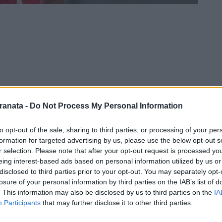
ranata -
Do Not Process My Personal Information
to opt-out of the sale, sharing to third parties, or processing of your per
formation for targeted advertising by us, please use the below opt-out s
r selection. Please note that after your opt-out request is processed y
rte di Milano nel tardo pomeriggio di oggi.
eing interest-based ads based on personal information utilized by us or
cipali organi di informazione nazionali,
disclosed to third parties prior to your opt-out. You may separately opt-
losure of your personal information by third parties on the IAB’s list of
one, sarebbe stato vittima di
. This information may also be disclosed by us to third parties on the
IA
Participants
that may further disclose it to other third parties.