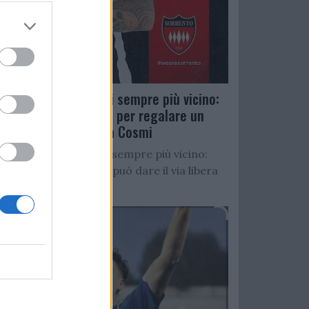
Salernitana, D’Ursi sempre più vicino:
Faggiano accelera per regalare un
altro attaccante a Cosmi
Salernitana, D’Ursi sempre più vicino:
Starita al Sorrento può dare il via libera
all’operazione