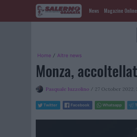
News
Magazine Online
Home
Altre news
/
Monza, accoltellat
Pasquale Iuzzolino
27 October 2022, 
/
Twitter
Facebook
Whatsapp