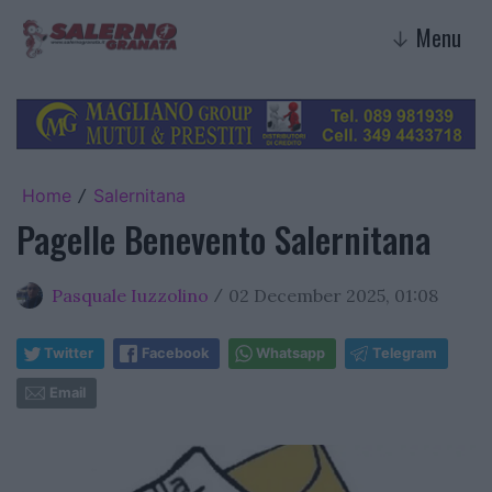
Menu
↓
Home
Salernitana
/
Pagelle Benevento Salernitana
Pasquale Iuzzolino
02 December 2025, 01:08
/
Twitter
Facebook
Whatsapp
Telegram
Email